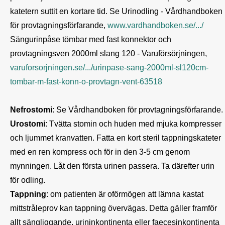
katetern suttit en kortare tid. Se Urinodling - Vårdhandboken 
för provtagningsförfarande, 
www.vardhandboken.se/.../
Sängurinpåse tömbar med fast konnektor och 
provtagningsven 2000ml slang 120 - Varuförsörjningen, 
varuforsorjningen.se/.../urinpase-sang-2000ml-sl120cm-
tombar-m-fast-konn-o-provtagn-vent-63518
Nefrostomi
Urostomi
: Tvätta stomin och huden med mjuka kompresser 
och ljummet kranvatten. Fatta en kort steril tappningskateter 
med en ren kompress och för in den 3-5 cm genom 
mynningen. Låt den första urinen passera. Ta därefter urin 
Tappning
: om patienten är oförmögen att lämna kastat 
mittstråleprov kan tappning övervägas. Detta gäller framför 
allt sängliggande, urininkontinenta eller faecesinkontinenta 