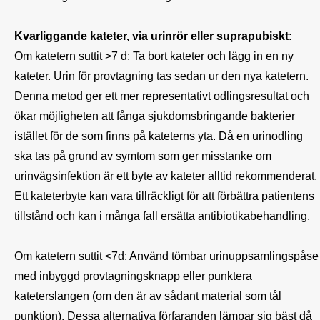
Kvarliggande kateter, via urinrör eller suprapubiskt
:

Om katetern suttit >7 d: Ta bort kateter och lägg in en ny 
kateter. Urin för provtagning tas sedan ur den nya katetern. 
Denna metod ger ett mer representativt odlingsresultat och 
ökar möjligheten att fånga sjukdomsbringande bakterier 
istället för de som finns på kateterns yta. Då en urinodling 
ska tas på grund av symtom som ger misstanke om 
urinvägsinfektion är ett byte av kateter alltid rekommenderat. 
Ett kateterbyte kan vara tillräckligt för att förbättra patientens 
tillstånd och kan i många fall ersätta antibiotikabehandling.

Om katetern suttit <7d: Använd tömbar urinuppsamlingspåse 
med inbyggd provtagningsknapp eller punktera 
kateterslangen (om den är av sådant material som tål 
punktion). Dessa alternativa förfaranden lämpar sig bäst då 