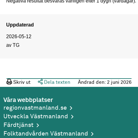
Negativa resultat besvaras vanligen efter 1 dygn (vardagar).
Uppdaterad
2026-05-12
av TG
Skriv ut
Dela texten
Ändrad den:
2 juni 2026
Våra webbplatser
regionvastmanland.se
Utveckla Västmanland
Färdtjänst
Folktandvården Västmanland