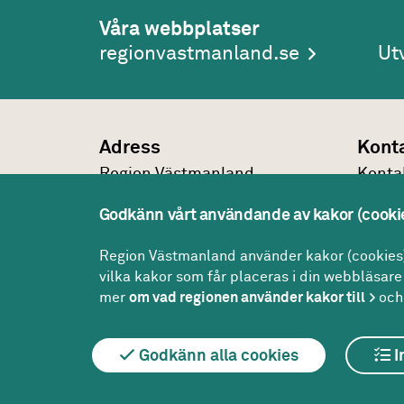
Våra webbplatser
regionvastmanland.se
Ut
Adress
Kont
Region Västmanland
Konta
Regionhuset
021-1
Godkänn vårt användande av kakor (cooki
721 89
Västerås
regio
Konta
Region Västmanland använder kakor (cookies) 
vilka kakor som får placeras i din webbläsare 
mer
om vad regionen använder kakor till
och 
Godkänn alla cookies
I