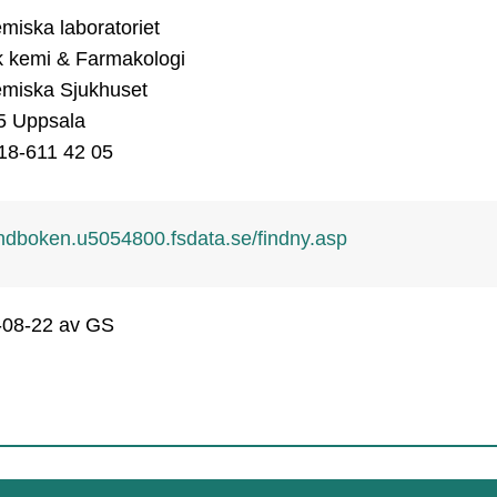
iska laboratoriet

k kemi & Farmakologi

miska Sjukhuset

5 Uppsala

018-611 42 05
ndboken.u5054800.fsdata.se/findny.asp
-08-22
av GS