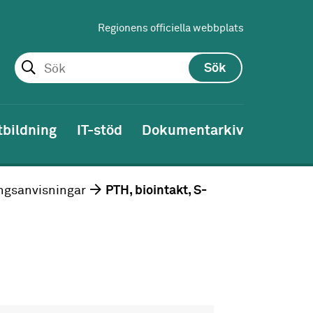
Regionens officiella webbplats
Sök
tbildning
IT-stöd
Dokumentarkiv
ngsanvisningar
PTH, biointakt, S-