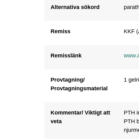
Alternativa sökord
parat
Remiss
KKF (
Remisslänk
www.a
Provtagning/
1 gelr
Provtagningsmaterial
Kommentar/ Viktigt att
PTH in
veta
PTH bi
njurme