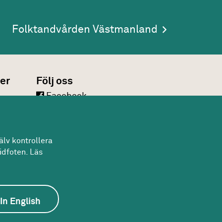
Folktandvården Västmanland
er
Följ oss
Facebook
LinkedIn
Twitter
lv kontrollera
Youtube
idfoten. Läs
In English