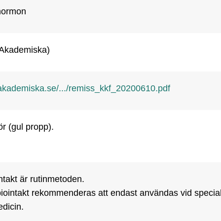
hormon
Akademiska)
kademiska.se/.../remiss_kkf_20200610.pdf
ör (gul propp).
takt är rutinmetoden. 

ointakt rekommenderas att endast användas vid specialis
dicin.