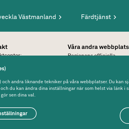
veckla Västmanland
Färdtjänst
akt
Våra andra webbplats
kt­center:
Regionens officiella
7 30 00
webbplats
es)
n@regionvastmanland.se
Region Västmanlands
kt
och andra liknande tekniker på våra webbplatser. Du kan sjä
intranät
och du kan ändra dina inställningar när som helst via länk i s
gör sen dina val.
nställningar
Om webbplatsen
Om kakor
För redaktören