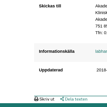
Skickas till
Akadem
Klinis
Akade
751 8
Tfn: 
Informationskälla
labha
Uppdaterad
2018
Skriv ut
Dela texten