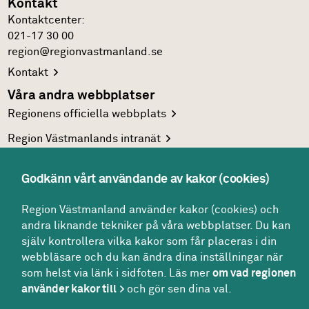
Kontakt
Kontakt­center:
021-17 30 00
region@regionvastmanland.se
Kontakt
Våra andra webbplatser
Regionens officiella
webbplats
Region Västmanlands
intranät
Följ oss
Godkänn vårt användande av kakor (cookies)
Facebook
LinkedIn
Region Västmanland använder kakor (cookies) och
andra liknande tekniker på våra webbplatser. Du kan
Twitter
själv kontrollera vilka kakor som får placeras i din
Youtube
webbläsare och du kan ändra dina inställningar när
som helst via länk i sidfoten. Läs mer
om vad regionen
använder kakor till
och gör sen dina val.