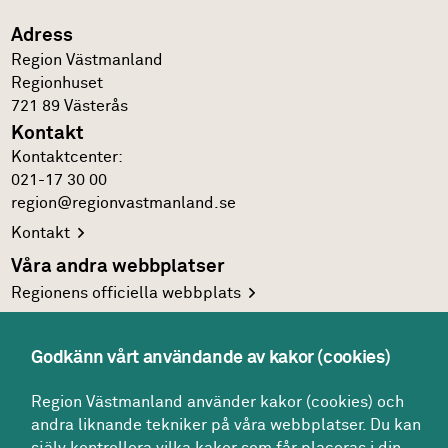
Adress
Region Västmanland
Regionhuset
721 89
Västerås
Kontakt
Kontakt­center:
021-17 30 00
region@regionvastmanland.se
Kontakt
Våra andra webbplatser
Regionens officiella
webbplats
Region Västmanlands
intranät
Godkänn vårt användande av kakor (cookies)
Följ oss
Facebook
Region Västmanland använder kakor (cookies) och
andra liknande tekniker på våra webbplatser. Du kan
LinkedIn