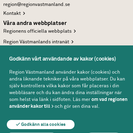
region@regionvastmanland.se
Kontakt
Våra andra webbplatser
Regionens officiella
webbplats
Region Västmanlands
intranät
Följ oss
Godkänn vårt användande av kakor (cookies)
Facebook
LinkedIn
Region Västmanland använder kakor (cookies) och
andra liknande tekniker på våra webbplatser. Du kan
Twitter
själv kontrollera vilka kakor som får placeras i din
Youtube
webbläsare och du kan ändra dina inställningar när
som helst via länk i sidfoten. Läs mer
om vad regionen
använder kakor till
och gör sen dina val.
Om webbplatsen
Om kakor
För redaktören
Godkänn alla cookies