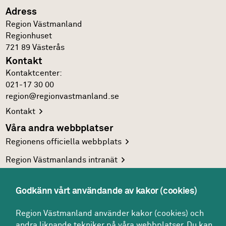
Adress
Region Västmanland
Regionhuset
721 89
Västerås
Kontakt
Kontakt­center:
021-17 30 00
region@regionvastmanland.se
Kontakt
Våra andra webbplatser
Regionens officiella
webbplats
Region Västmanlands
intranät
Följ oss
Facebook
Godkänn vårt användande av kakor (cookies)
LinkedIn
Region Västmanland använder kakor (cookies) och
andra liknande tekniker på våra webbplatser. Du kan