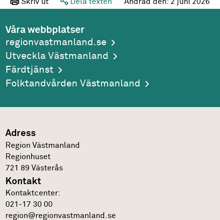
Skriv ut
Dela texten
Ändrad den:
2 juni 2026
Våra webbplatser
regionvastmanland.se
Utveckla Västmanland
Färdtjänst
Folktandvården Västmanland
Adress
Region Västmanland
Regionhuset
721 89
Västerås
Kontakt
Kontakt­center:
021-17 30 00
region@regionvastmanland.se