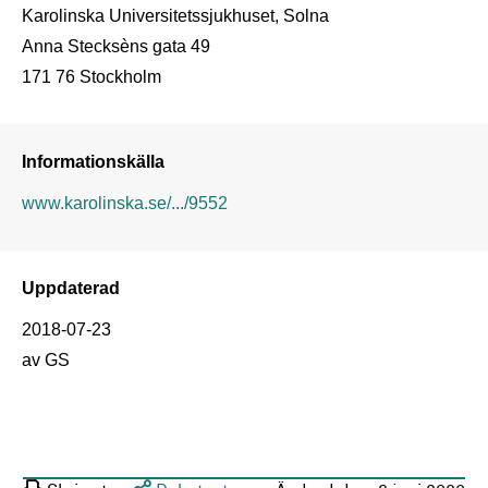
Karolinska Universitetssjukhuset, Solna

Anna Stecksèns gata 49

171 76 Stockholm
Informationskälla
www.karolinska.se/.../9552
Uppdaterad
2018-07-23
av GS