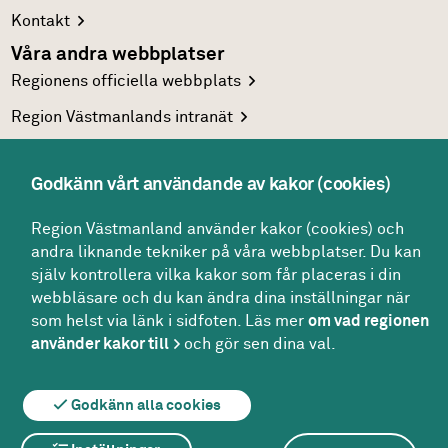
Kontakt
Våra andra webbplatser
Regionens officiella
webbplats
Region Västmanlands
intranät
Följ oss
Facebook
Godkänn vårt användande av kakor (cookies)
LinkedIn
Region Västmanland använder kakor (cookies) och
Twitter
andra liknande tekniker på våra webbplatser. Du kan
själv kontrollera vilka kakor som får placeras i din
Youtube
webbläsare och du kan ändra dina inställningar när
som helst via länk i sidfoten. Läs mer
om vad regionen
använder kakor till
och gör sen dina val.
Om webbplatsen
Om kakor
För redaktören
Godkänn alla cookies