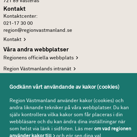
721 89
Västerås
Kontakt
Kontakt­center:
021-17 30 00
region@regionvastmanland.se
Kontakt
Våra andra webbplatser
Regionens officiella
webbplats
Region Västmanlands
intranät
Följ oss
Godkänn vårt användande av kakor (cookies)
Facebook
LinkedIn
Region Västmanland använder kakor (cookies) och
andra liknande tekniker på våra webbplatser. Du kan
Twitter
själv kontrollera vilka kakor som får placeras i din
Youtube
webbläsare och du kan ändra dina inställningar när
som helst via länk i sidfoten. Läs mer
om vad regionen
använder kakor till
och gör sen dina val.