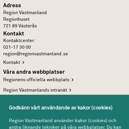
Adress
Region Västmanland
Regionhuset
721 89
Västerås
Kontakt
Kontakt­center:
021-17 30 00
region@regionvastmanland.se
Kontakt
Våra andra webbplatser
Regionens officiella
webbplats
Region Västmanlands
intranät
Följ oss
Facebook
Godkänn vårt användande av kakor (cookies)
LinkedIn
Region Västmanland använder kakor (cookies) och
andra liknande tekniker på våra webbplatser. Du kan
Twitter