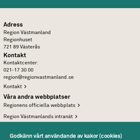
Adress
Region Västmanland
Regionhuset
721 89
Västerås
Kontakt
Kontakt­center:
021-17 30 00
region@regionvastmanland.se
Kontakt
Våra andra webbplatser
Regionens officiella
webbplats
Region Västmanlands
intranät
Följ oss
Facebook
Godkänn vårt användande av kakor (cookies)