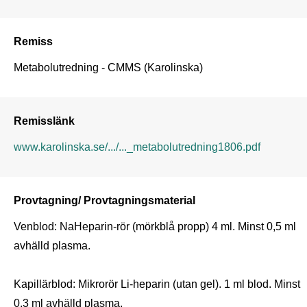
Remiss
Metabolutredning - CMMS (Karolinska)
Remisslänk
www.karolinska.se/.../..._metabolutredning1806.pdf
Provtagning/ Provtagningsmaterial
Venblod: NaHeparin-rör (mörkblå propp) 4 ml. Minst 0,5 ml 
avhälld plasma.

Kapillärblod: Mikrorör Li-heparin (utan gel). 1 ml blod. Minst 
0,3 ml avhälld plasma.