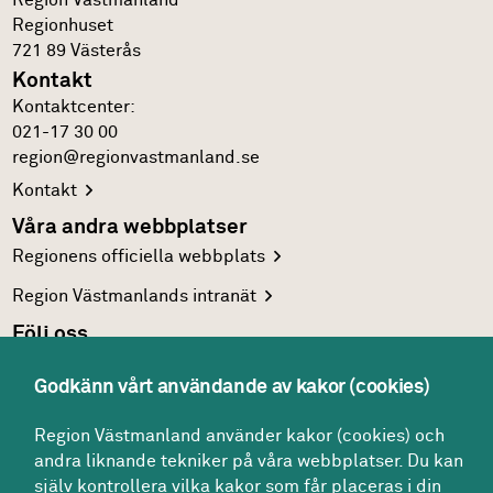
Region Västmanland
Regionhuset
721 89
Västerås
Kontakt
Kontakt­center:
021-17 30 00
region@regionvastmanland.se
Kontakt
Våra andra webbplatser
Regionens officiella
webbplats
Region Västmanlands
intranät
Följ oss
Facebook
Godkänn vårt användande av kakor (cookies)
LinkedIn
Region Västmanland använder kakor (cookies) och
Twitter
andra liknande tekniker på våra webbplatser. Du kan
Youtube
själv kontrollera vilka kakor som får placeras i din