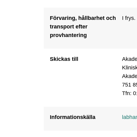
Förvaring, hållbarhet och
I frys
transport efter
provhantering
Skickas till
Akadem
Klinis
Akade
751 8
Tfn: 
Informationskälla
labha