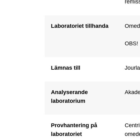
remiss
Laboratoriet tillhanda
Omede
OBS! P
Lämnas till
Jourla
Analyserande
Akade
laboratorium
Provhantering på
Centri
laboratoriet
omedel