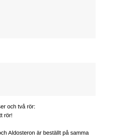
r och två rör:

rör!

ch Aldosteron är beställt på samma 