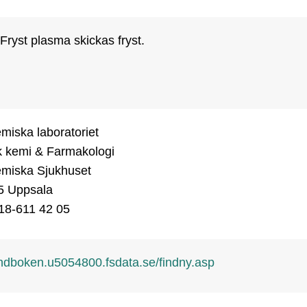
. Fryst plasma skickas fryst.   
iska laboratoriet

k kemi & Farmakologi

miska Sjukhuset

5 Uppsala

018-611 42 05
ndboken.u5054800.fsdata.se/findny.asp