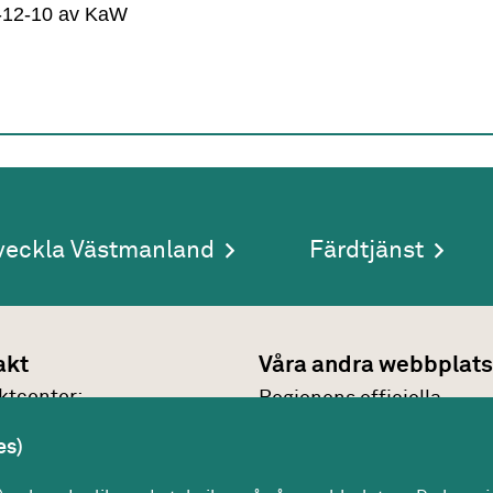
-12-10
av KaW
veckla Västmanland
Färdtjänst
akt
Våra andra webbplats
kt­center:
Regionens officiella
7 30 00
webbplats
es)
n@regionvastmanland.se
Region Västmanlands
kt