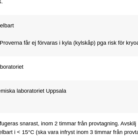
. 
lbart

roverna får ej förvaras i kyla (kylskåp) pga risk för kryo
boratoriet
miska laboratoriet Uppsala
fugeras snarast, inom 2 timmar från provtagning. Avskilj p
bart i < 15°C (ska vara infryst inom 3 timmar från provt