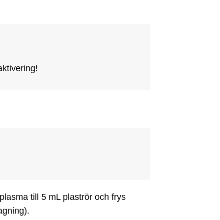
aktivering!
lasma till 5 mL plaströr och frys 
agning).