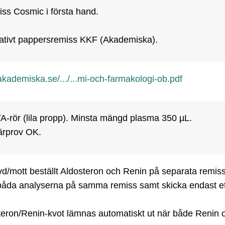
ss Cosmic i första hand. 

nativt pappersremiss KKF (Akademiska).
kademiska.se/.../...mi-och-farmakologi-ob.pdf
-rör (lila propp). Minsta mängd plasma 350 µL.

ärprov OK.
/mott beställt Aldosteron och Renin på separata remisse
båda analyserna på samma remiss samt skicka endast ett 
teron/Renin-kvot lämnas automatiskt ut när både Renin o