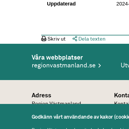
Uppdaterad
2024
Skriv ut
Dela texten
Våra webbplatser
regionvastmanland.se
Ut
Adress
Kont
Region Västmanland
Konta
Regionhuset
021-1
Godkänn vårt användande av kakor (cooki
721 89
Västerås
regio
Konta