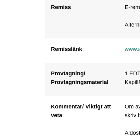
Remiss
E-remi
Alter
Remisslänk
www.a
Provtagning/
1 EDTA
Provtagningsmaterial
Kapill
Kommentar/ Viktigt att
Om avd
veta
skriv 
Aldos