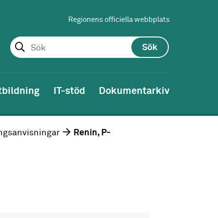
Regionens officiella webbplats
Sök
tbildning
IT-stöd
Dokumentarkiv
ngsanvisningar
Renin, P-