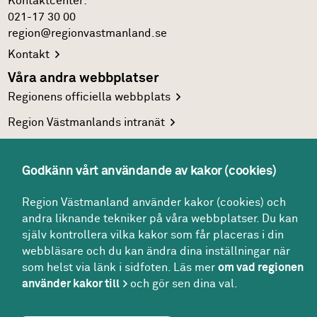
Kontakt­center:
021-17 30 00
region@regionvastmanland.se
Kontakt
Våra andra webbplatser
Regionens officiella
webbplats
Region Västmanlands
intranät
Följ oss
Facebook
Godkänn vårt användande av kakor (cookies)
LinkedIn
Region Västmanland använder kakor (cookies) och
Twitter
andra liknande tekniker på våra webbplatser. Du kan
själv kontrollera vilka kakor som får placeras i din
Youtube
webbläsare och du kan ändra dina inställningar när
som helst via länk i sidfoten. Läs mer
om vad regionen
använder kakor till
och gör sen dina val.
Om webbplatsen
Om kakor
För redaktören