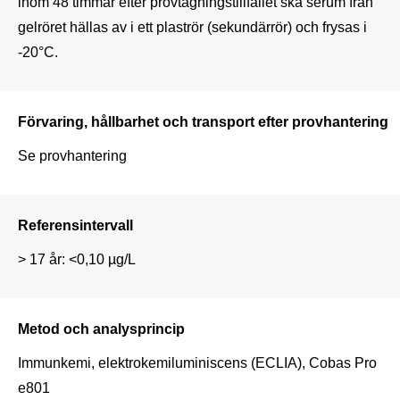
inom 48 timmar efter provtagningstillfället ska serum från 
gelröret hällas av i ett plaströr (sekundärrör) och frysas i 
-20°C.  
Förvaring, hållbarhet och transport efter provhantering
Se provhantering
Referensintervall
> 17 år: <0,10 µg/L 
Metod och analysprincip
Immunkemi, elektrokemiluminiscens (ECLIA), Cobas Pro 
e801