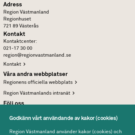
Adress
Region Västmanland
Regionhuset
721 89
Västerås
Kontakt
Kontakt­center:
021-17 30 00
region@regionvastmanland.se
Kontakt
Våra andra webbplatser
Regionens officiella
webbplats
Region Västmanlands
intranät
Följ oss
Facebook
Godkänn vårt användande av kakor (cookies)
LinkedIn
Region Västmanland använder kakor (cookies) och
Twitter