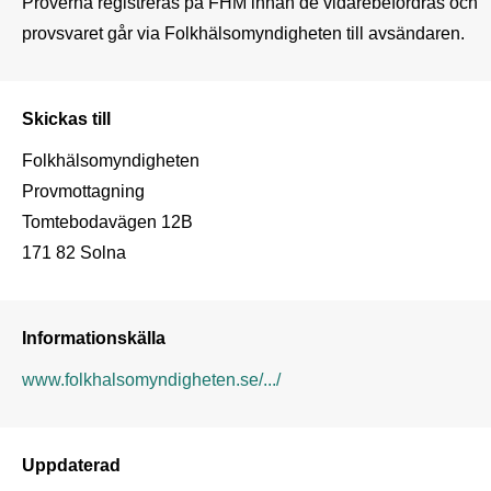
Proverna registreras på FHM innan de vidarebefordras och 
provsvaret går via Folkhälsomyndigheten till avsändaren. 
Skickas till
Folkhälsomyndigheten

Provmottagning

Tomtebodavägen 12B

171 82 Solna
Informationskälla
www.folkhalsomyndigheten.se/.../
Uppdaterad