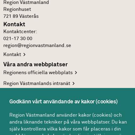
Region Västmanland
Regionhuset
721 89
Västerås
Kontakt
Kontakt­center:
021-17 30 00
region@regionvastmanland.se
Kontakt
Våra andra webbplatser
Regionens officiella
webbplats
Region Västmanlands
intranät
Följ oss
Godkänn vårt användande av kakor (cookies)
Facebook
LinkedIn
Region Västmanland använder kakor (cookies) och
andra liknande tekniker på våra webbplatser. Du kan
Twitter
själv kontrollera vilka kakor som får placeras i din
Youtube