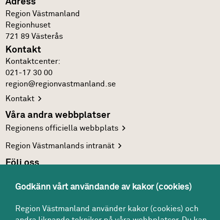
Adress
Region Västmanland
Regionhuset
721 89
Västerås
Kontakt
Kontakt­center:
021-17 30 00
region@regionvastmanland.se
Kontakt
Våra andra webbplatser
Regionens officiella
webbplats
Region Västmanlands
intranät
Följ oss
Facebook
Godkänn vårt användande av kakor (cookies)
LinkedIn
Region Västmanland använder kakor (cookies) och
Twitter