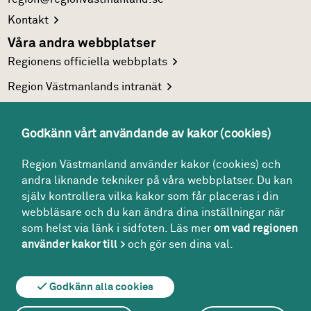
Kontakt
Våra andra webbplatser
Regionens officiella
webbplats
Region Västmanlands
intranät
Följ oss
Facebook
Godkänn vårt användande av kakor (cookies)
LinkedIn
Region Västmanland använder kakor (cookies) och
Twitter
andra liknande tekniker på våra webbplatser. Du kan
själv kontrollera vilka kakor som får placeras i din
Youtube
webbläsare och du kan ändra dina inställningar när
som helst via länk i sidfoten. Läs mer
om vad regionen
använder kakor till
och gör sen dina val.
Om webbplatsen
Om kakor
För redaktören
Godkänn alla cookies