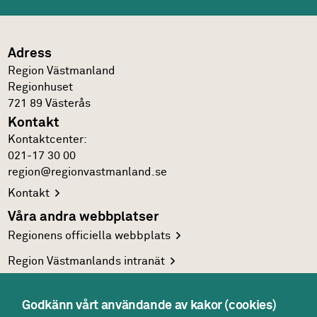
Adress
Region Västmanland
Regionhuset
721 89
Västerås
Kontakt
Kontakt­center:
021-17 30 00
region@regionvastmanland.se
Kontakt
Våra andra webbplatser
Regionens officiella
webbplats
Region Västmanlands
intranät
Följ oss
Facebook
Godkänn vårt användande av kakor (cookies)