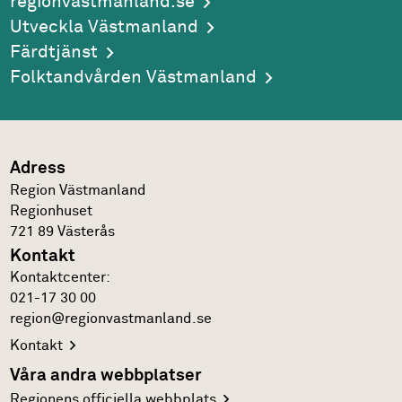
regionvastmanland.se
Utveckla Västmanland
Färdtjänst
Folktandvården Västmanland
Adress
Region Västmanland
Regionhuset
721 89
Västerås
Kontakt
Kontakt­center:
021-17 30 00
region@regionvastmanland.se
Kontakt
Våra andra webbplatser
Regionens officiella
webbplats