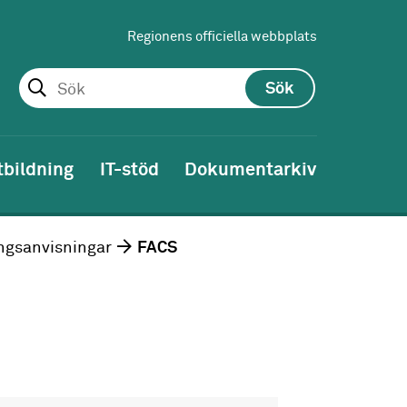
Regionens officiella webbplats
Sök
tbildning
IT-stöd
Dokumentarkiv
ngsanvisningar
FACS