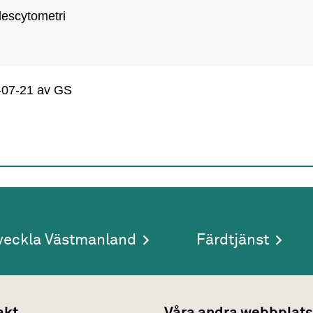
descytometri
-07-21
av GS
veckla Västmanland
Färdtjänst