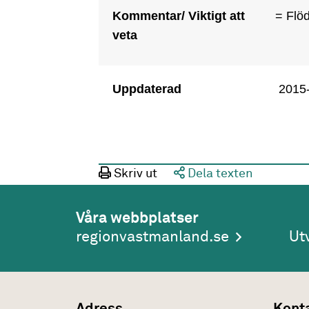
Kommentar/ Viktigt att
= Flö
veta
Uppdaterad
2015
Skriv ut
Dela texten
Våra webbplatser
regionvastmanland.se
Ut