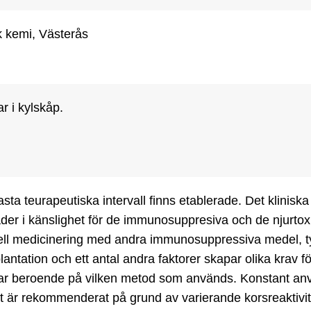
k kemi, Västerås
r i kylskåp.
asta teurapeutiska intervall finns etablerade. Det kliniska t
ader i känslighet för de immunosuppresiva och de njurtoxi
ell medicinering med andra immunosuppressiva medel, typ 
lantation och ett antal andra faktorer skapar olika krav f
rar beroende på vilken metod som används. Konstant anvä
t är rekommenderat på grund av varierande korsreaktivite