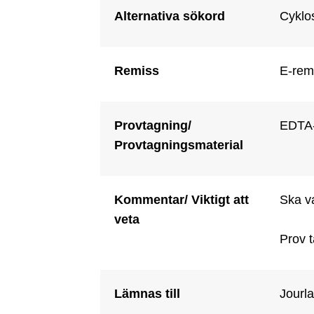
Alternativa sökord
Cyklo
Remiss
E-remi
Provtagning/
EDTA-r
Provtagningsmaterial
Kommentar/ Viktigt att
Ska va
veta
Prov t
Lämnas till
Jourla