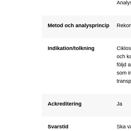
Analys
Metod och analysprincip
Rekom
Indikation/tolkning
Ciklos
och ka
följd 
som in
transp
Ackreditering
Ja
Svarstid
Ska va