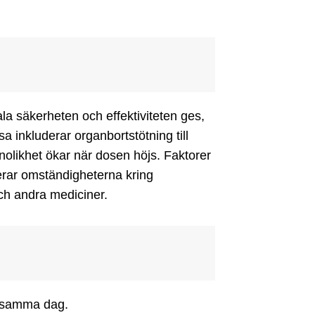
a säkerheten och effektiviteten ges, 
 inkluderar organbortstötning till 
annolikhet ökar när dosen höjs. Faktorer 
erar omständigheterna kring 
ch andra mediciner.
as samma dag.