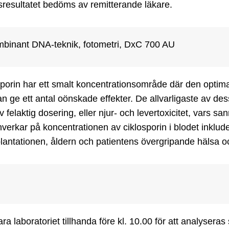
resultatet bedöms av remitterande läkare.
binant DNA-teknik, fotometri, DxC 700 AU
porin har ett smalt koncentrationsområde där den optimal
n ge ett antal oönskade effekter. De allvarligaste av dessa
av felaktig dosering, eller njur- och levertoxicitet, vars s
verkar på koncentrationen av ciklosporin i blodet inklud
lantationen, åldern och patientens övergripande hälsa o
ra laboratoriet tillhanda före kl. 10.00 för att analyser