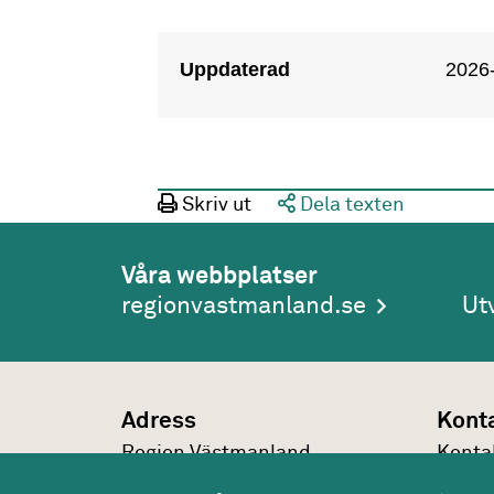
Uppdaterad
2026
Skriv ut
Dela texten
Våra webbplatser
regionvastmanland.se
Ut
Adress
Kont
Region Västmanland
Konta
Regionhuset
021-1