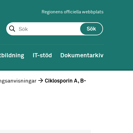
Regionens officiella webbplats
Sök
tbildning
IT-stöd
Dokumentarkiv
ngsanvisningar
Ciklosporin A, B-