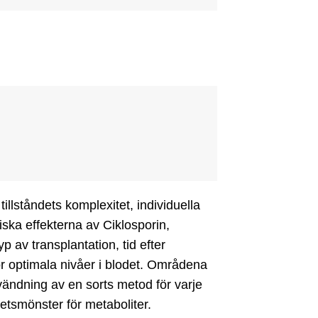
illståndets komplexitet, individuella 
ska effekterna av Ciklosporin, 
av transplantation, tid efter 
ör optimala nivåer i blodet. Områdena 
ndning av en sorts metod för varje 
tsmönster för metaboliter.
