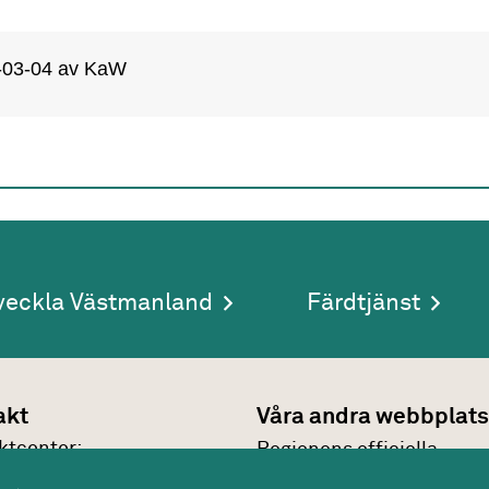
-03-04
av KaW
veckla Västmanland
Färdtjänst
akt
Våra andra webbplats
kt­center:
Regionens officiella
7 30 00
webbplats