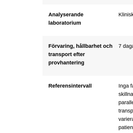
Analyserande
Klinis
laboratorium
Förvaring, hållbarhet och
7 daga
transport efter
provhantering
Referensintervall
Inga f
skilln
parall
transp
varie
patien