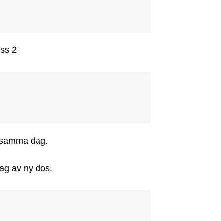
iss 2
s samma dag.

ag av ny dos.