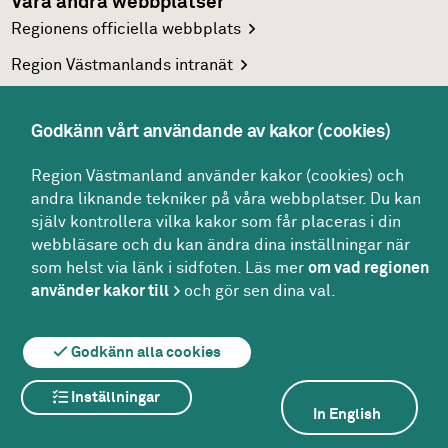
Våra andra webbplatser
Regionens officiella
webbplats
Region Västmanlands
intranät
Följ oss
Facebook
Godkänn vårt användande av kakor (cookies)
LinkedIn
Region Västmanland använder kakor (cookies) och
Twitter
andra liknande tekniker på våra webbplatser. Du kan
själv kontrollera vilka kakor som får placeras i din
Youtube
webbläsare och du kan ändra dina inställningar när
som helst via länk i sidfoten. Läs mer
om vad regionen
använder kakor till
och gör sen dina val.
Om webbplatsen
Om kakor
För redaktören
Godkänn alla cookies
Inställningar
In English