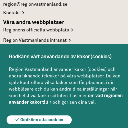
region@regionvastmanland.se
Kontakt
Våra andra webbplatser
Regionens officiella
webbplats
Region Västmanlands
intranät
Följ oss
Godkänn vårt användande av kakor (cookies)
Facebook
LinkedIn
Region Västmanland använder kakor (cookies) och
andra liknande tekniker på våra webbplatser. Du kan
Twitter
själv kontrollera vilka kakor som får placeras i din
Youtube
webbläsare och du kan ändra dina inställningar när
som helst via länk i sidfoten. Läs mer
om vad regionen
använder kakor till
och gör sen dina val.
Om webbplatsen
Om kakor
För redaktören
Godkänn alla cookies