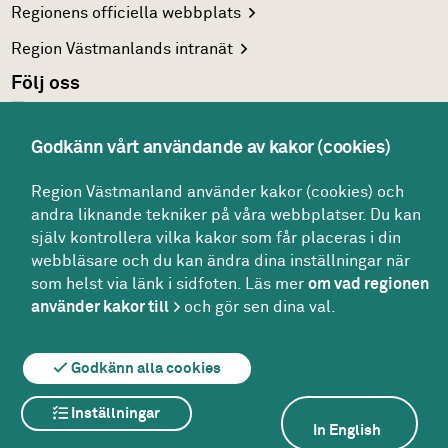
Regionens officiella
webbplats
Region Västmanlands
intranät
Följ oss
Facebook
LinkedIn
Godkänn vårt användande av kakor (cookies)
Twitter
Region Västmanland använder kakor (cookies) och
andra liknande tekniker på våra webbplatser. Du kan
Youtube
själv kontrollera vilka kakor som får placeras i din
webbläsare och du kan ändra dina inställningar när
som helst via länk i sidfoten. Läs mer
om vad regionen
använder kakor till
och gör sen dina val.
Om webbplatsen
Om kakor
För redaktören
Godkänn alla cookies
Inställningar
In English