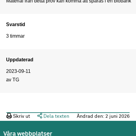
Material från detta prov kan komma att sparas i en biobank
Svarstid
3 timmar
Uppdaterad
2023-09-11
av TG
Skriv ut
Dela texten
Ändrad den:
2 juni 2026
Våra webbplatser