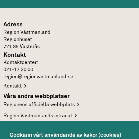
Adress
Region Västmanland
Regionhuset
721 89
Västerås
Kontakt
Kontakt­center:
021-17 30 00
region@regionvastmanland.se
Kontakt
Våra andra webbplatser
Regionens officiella
webbplats
Region Västmanlands
intranät
Följ oss
Facebook
Godkänn vårt användande av kakor (cookies)