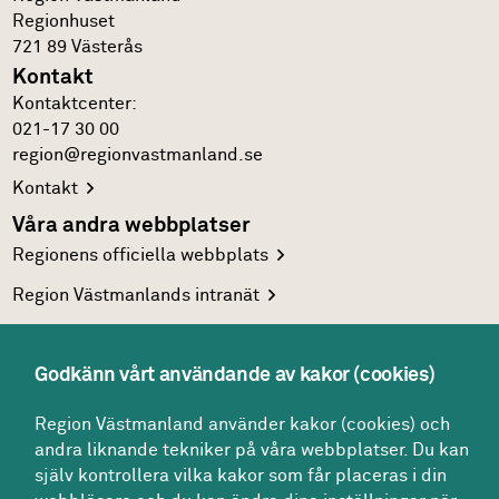
Regionhuset
721 89
Västerås
Kontakt
Kontakt­center:
021-17 30 00
region@regionvastmanland.se
Kontakt
Våra andra webbplatser
Regionens officiella
webbplats
Region Västmanlands
intranät
Följ oss
Facebook
Godkänn vårt användande av kakor (cookies)
LinkedIn
Region Västmanland använder kakor (cookies) och
Twitter
andra liknande tekniker på våra webbplatser. Du kan
själv kontrollera vilka kakor som får placeras i din
Youtube