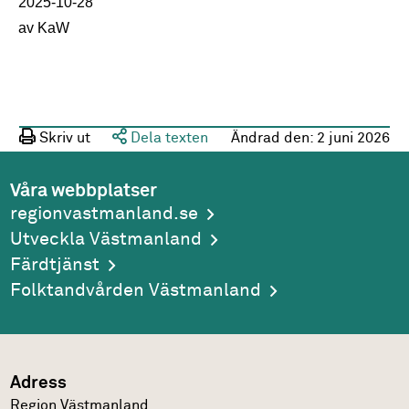
2025-10-28
av KaW
Skriv ut
Dela texten
Ändrad den:
2 juni 2026
Våra webbplatser
regionvastmanland.se
Utveckla Västmanland
Färdtjänst
Folktandvården Västmanland
Adress
Region Västmanland