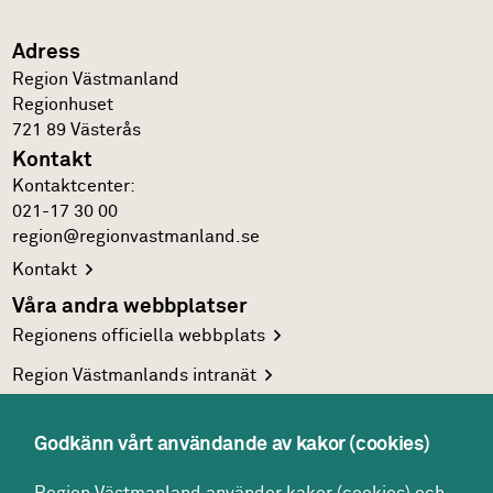
Adress
Region Västmanland
Regionhuset
721 89
Västerås
Kontakt
Kontakt­center:
021-17 30 00
region@regionvastmanland.se
Kontakt
Våra andra webbplatser
Regionens officiella
webbplats
Region Västmanlands
intranät
Följ oss
Facebook
Godkänn vårt användande av kakor (cookies)
LinkedIn