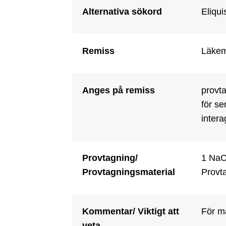
Alternativa sökord
Eliqu
Remiss
Läkeme
Anges på remiss
provta
för se
intera
Provtagning/
1 NaCi
Provtagningsmaterial
Provta
Kommentar/ Viktigt att
För mä
veta