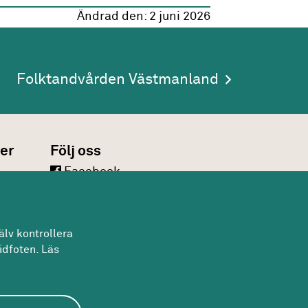
Ändrad den:
2 juni 2026
Folktandvården Västmanland
er
Följ oss
Facebook
LinkedIn
Twitter
lv kontrollera
Youtube
idfoten. Läs