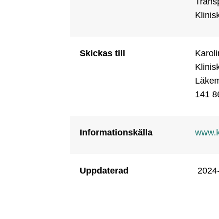
Transp
Klinis
Skickas till
Karoli
Klinis
Läkeme
Informationskälla
www.ka
Uppdaterad
2024