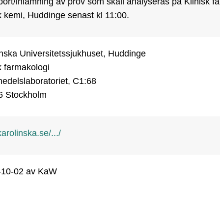
ort/inlämning av prov som skall analyseras på Klinisk f
k kemi, Huddinge senast kl 11:00. 
nska Universitetssjukhuset, Huddinge

k farmakologi

delslaboratoriet, C1:68

rolinska.se/.../
-10-02
av KaW