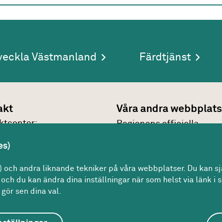
veckla Västmanland
Färdtjänst
akt
Våra andra webbplats
kt­center:
Regionens officiella
7 30 00
webbplats
es)
n@regionvastmanland.se
Region Västmanlands
kt
och andra liknande tekniker på våra webbplatser. Du kan sjä
intranät
och du kan ändra dina inställningar när som helst via länk i s
gör sen dina val.