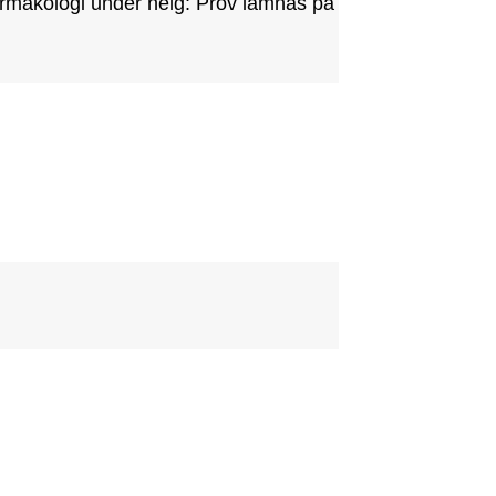
armakologi under helg: Prov lämnas på 