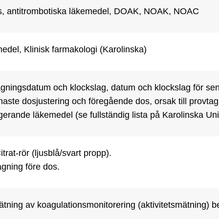
is, antitrombotiska läkemedel, DOAK, NOAK, NOAC
del, Klinisk farmakologi (Karolinska)
gningsdatum och klockslag, datum och klockslag för sena
naste dosjustering och föregående dos, orsak till provtagn
gerande läkemedel (se fullständig lista på Karolinska Uni
trat-rör (ljusblå/svart propp).

gning före dos.
tning av koagulationsmonitorering (aktivitetsmätning) bes