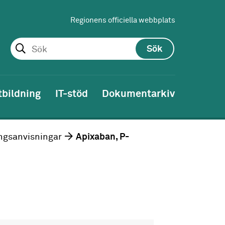
Regionens officiella webbplats
Sök
tbildning
IT-stöd
Dokumentarkiv
ngsanvisningar
Apixaban, P-