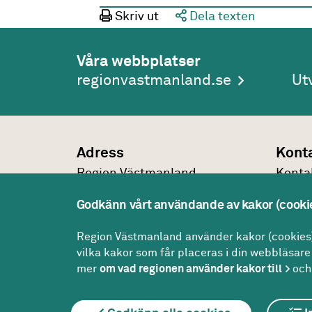
Skriv ut
Dela texten
Våra webbplatser
regionvastmanland.se
Ut
Adress
Kont
Region Västmanland
Konta
Regionhuset
021-1
Godkänn vårt användande av kakor (cooki
721 89
Västerås
regio
Konta
Region Västmanland använder kakor (cookies) 
vilka kakor som får placeras i din webbläsare 
mer
om vad regionen använder kakor till
och 