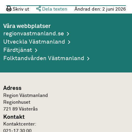
Skriv ut
Dela texten
Ändrad den:
2 juni 2026
Våra webbplatser
regionvastmanland.se
Utveckla Västmanland
Färdtjänst
Folktandvården Västmanland
Adress
Region Västmanland
Regionhuset
721 89
Västerås
Kontakt
Kontakt­center:
021-17 30 00