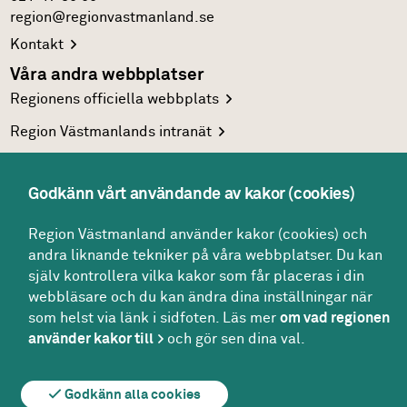
region@regionvastmanland.se
Kontakt
Våra andra webbplatser
Regionens officiella
webbplats
Region Västmanlands
intranät
Följ oss
Facebook
Godkänn vårt användande av kakor (cookies)
LinkedIn
Region Västmanland använder kakor (cookies) och
Twitter
andra liknande tekniker på våra webbplatser. Du kan
själv kontrollera vilka kakor som får placeras i din
Youtube
webbläsare och du kan ändra dina inställningar när
som helst via länk i sidfoten. Läs mer
om vad regionen
använder kakor till
och gör sen dina val.
Om webbplatsen
Om kakor
För redaktören
Godkänn alla cookies