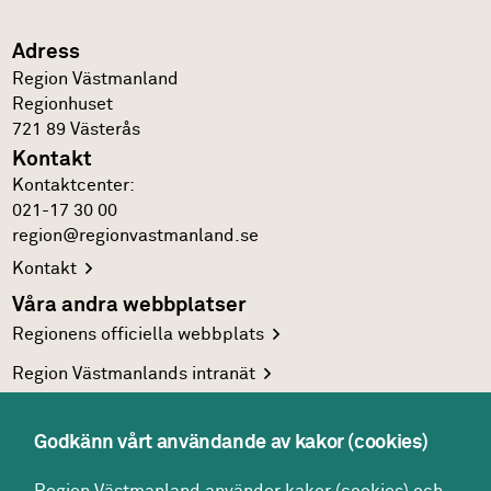
Adress
Region Västmanland
Regionhuset
721 89
Västerås
Kontakt
Kontakt­center:
021-17 30 00
region@regionvastmanland.se
Kontakt
Våra andra webbplatser
Regionens officiella
webbplats
Region Västmanlands
intranät
Följ oss
Facebook
Godkänn vårt användande av kakor (cookies)
LinkedIn