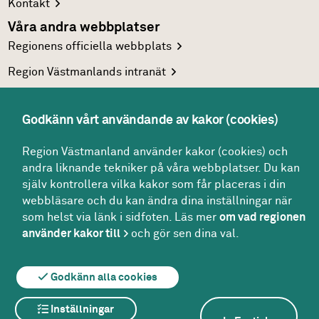
Kontakt
Våra andra webbplatser
Regionens officiella
webbplats
Region Västmanlands
intranät
Följ oss
Facebook
Godkänn vårt användande av kakor (cookies)
LinkedIn
Region Västmanland använder kakor (cookies) och
Twitter
andra liknande tekniker på våra webbplatser. Du kan
själv kontrollera vilka kakor som får placeras i din
Youtube
webbläsare och du kan ändra dina inställningar när
som helst via länk i sidfoten. Läs mer
om vad regionen
använder kakor till
och gör sen dina val.
Om webbplatsen
Om kakor
För redaktören
Godkänn alla cookies
Inställningar