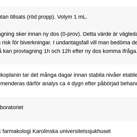
utan tillsats (röd propp). Volym 1 mL.

gning sker innan ny dos (0-prov). Detta värde är vägleda
 risk för biverkningar. I undantagsfall vill man bedöma de
å kan provtagning 1h och 12h efter ny dos komma ifråga
ikoplanin tar det många dagar innan stabila nivåer etable
enderas därför analys ca 4 dygn efter påbörjad behandl
boratoriet
k farmakologi Karolinska universitetssjukhuset