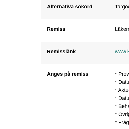
Alternativa sökord
Targo
Remiss
Läkeme
Remisslänk
www.ka
Anges på remiss
* Pro
* Datu
* Aktu
* Datu
* Beha
* Övri
* Fråg