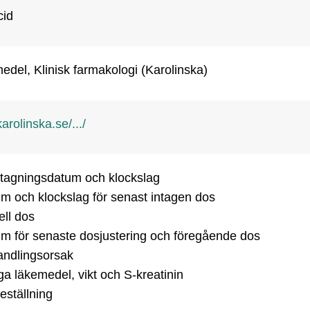
cid
del, Klinisk farmakologi (Karolinska)
rolinska.se/.../
vtagningsdatum och klockslag

m och klockslag för senast intagen dos

ell dos

m för senaste dosjustering och föregående dos

ndlingsorsak

ga läkemedel, vikt och S-kreatinin

eställning 