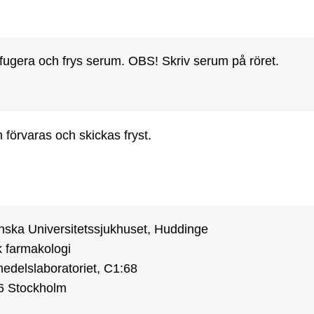
fugera och frys serum. OBS! Skriv serum på röret.
förvaras och skickas fryst.
nska Universitetssjukhuset, Huddinge

k farmakologi

delslaboratoriet, C1:68
