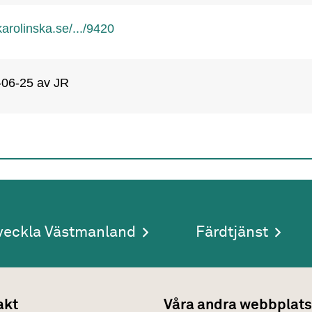
rolinska.se/.../9420
-06-25
av JR
veckla Västmanland
Färdtjänst
akt
Våra andra webbplats