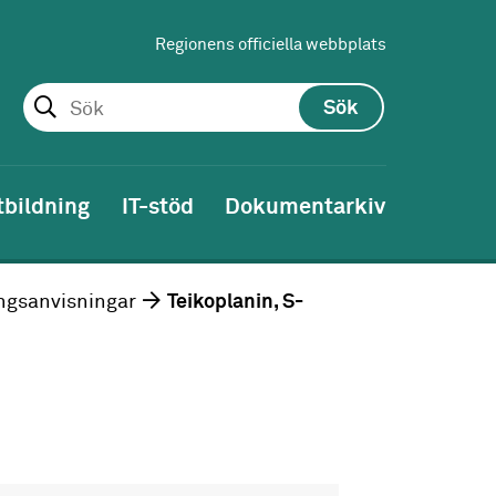
Regionens officiella webbplats
Sök
tbildning
IT-stöd
Dokumentarkiv
ngsanvisningar
Teikoplanin, S-