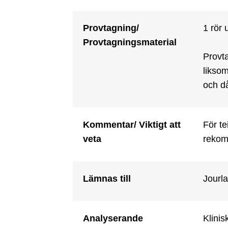
Provtagning/
1 rör 
Provtagningsmaterial
Provta
liksom
och d
Kommentar/ Viktigt att
För te
veta
rekomm
Lämnas till
Jourla
Analyserande
Klinis