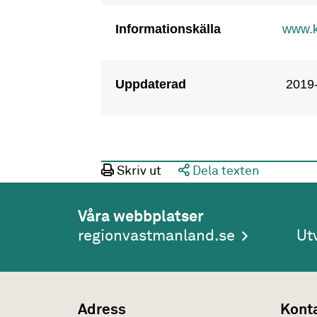
Informationskälla
www.ka
Uppdaterad
2019
Skriv ut
Dela texten
Våra webbplatser
regionvastmanland.se
Ut
Adress
Kont