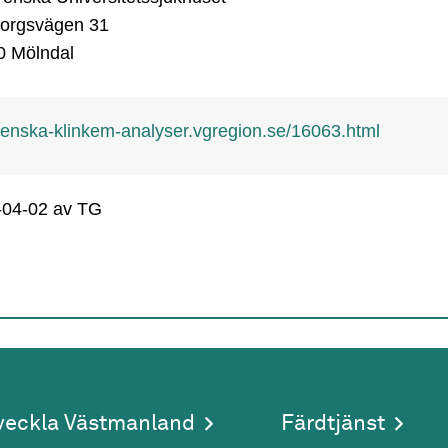
orgsvägen 31

0 Mölndal
renska-klinkem-analyser.vgregion.se/16063.html
-04-02
av TG
veckla Västmanland
Färdtjänst