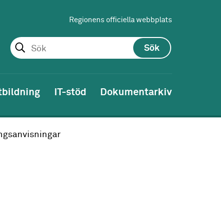
Regionens officiella webbplats
Sök
tbildning
IT-stöd
Dokumentarkiv
ngsanvisningar