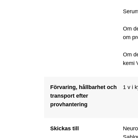
Serum:
Om det
om pro
Om det
kemi 
Förvaring, hållbarhet och
1 v i k
transport efter
provhantering
Skickas till
Neuro
Sahlgr