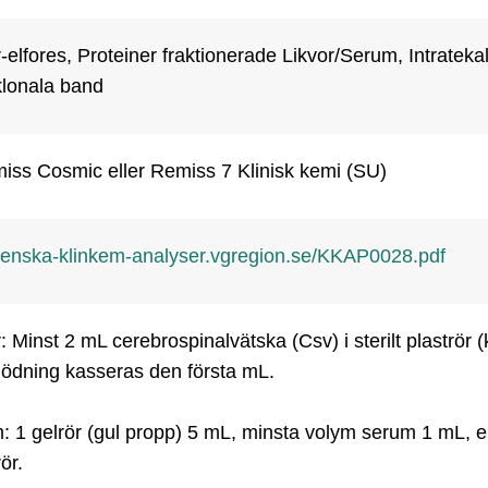
-elfores, Proteiner fraktionerade Likvor/Serum, Intratekal 
klonala band
iss Cosmic eller Remiss 7 Klinisk kemi (SU)
renska-klinkem-analyser.vgregion.se/KKAP0028.pdf
: Minst 2 mL cerebrospinalvätska (Csv) i sterilt plaströr (k
lödning kasseras den första mL. 

 1 gelrör (gul propp) 5 mL, minsta volym serum 1 mL, ell
ör.