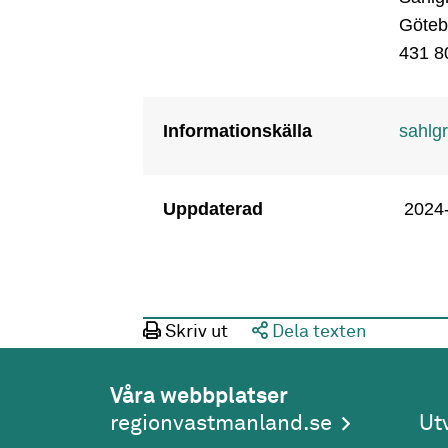
Göteb
431 8
Informationskälla
sahlg
Uppdaterad
2024
Skriv ut
Dela texten
Våra webbplatser
regionvastmanland.se
Ut