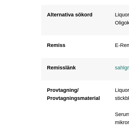
Alternativa sökord
Liquor
Oligo
Remiss
E-Rem
Remisslänk
sahlg
Provtagning/
Liquor
Provtagningsmaterial
stickb
Serum:
mikror