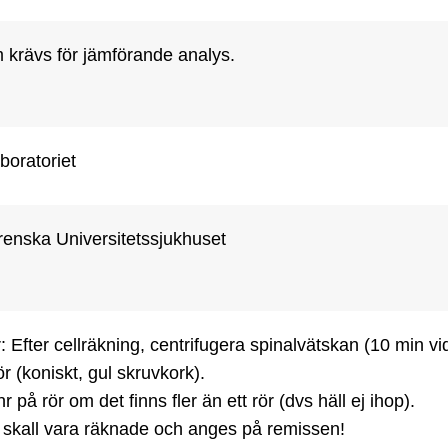
 krävs för jämförande analys.
boratoriet
renska Universitetssjukhuset
: Efter cellräkning, centrifugera spinalvätskan (10 min vid 
ör (koniskt, gul skruvkork).

nr på rör om det finns fler än ett rör (dvs häll ej ihop).

 skall vara räknade och anges på remissen!
