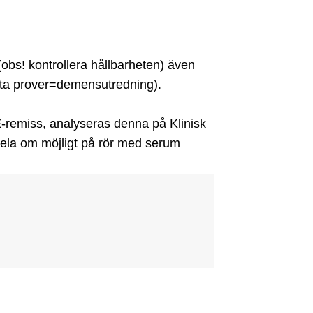
obs! kontrollera hållbarheten) även 
sta prover=demensutredning).

E-remiss, analyseras denna på Klinisk 
dela om möjligt på rör med serum