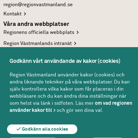
region@regionvastmanland.se
Kontakt
Våra andra webbplatser
Regionens officiella
webbplats
Region Västmanlands
intranät
Följ oss
Godkänn vårt användande av kakor (cookies)
Facebook
LinkedIn
Region Västmanland använder kakor (cookies) och
andra liknande tekniker på våra webbplatser. Du kan
Twitter
själv kontrollera vilka kakor som får placeras i din
Youtube
webbläsare och du kan ändra dina inställningar när
som helst via länk i sidfoten. Läs mer
om vad regionen
använder kakor till
och gör sen dina val.
Om webbplatsen
Om kakor
För redaktören
Godkänn alla cookies