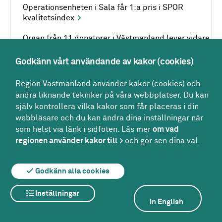
Operationsenheten i Sala får 1:a pris i SPOR
kvalitetsindex
Organ från 11 donatorer i Västmanland lever vidare
i 31 personer
Godkänn vårt användande av kakor (cookies)
Organisation
Region Västmanland använder kakor (cookies) och
andra liknande tekniker på våra webbplatser. Du kan
P
själv kontrollera vilka kakor som får placeras i din
webbläsare och du kan ändra dina inställningar när
som helst via länk i sidfoten. Läs mer
om vad
Partistöd
regionen använder kakor till
och gör sen dina val.
Patientavgifter och högkostnadsskydd
Godkänn alla cookies
Patienter evakuerade efter brand på Urologen
Patientnära forskning
Inställningar
In English
Patientskaderapporter