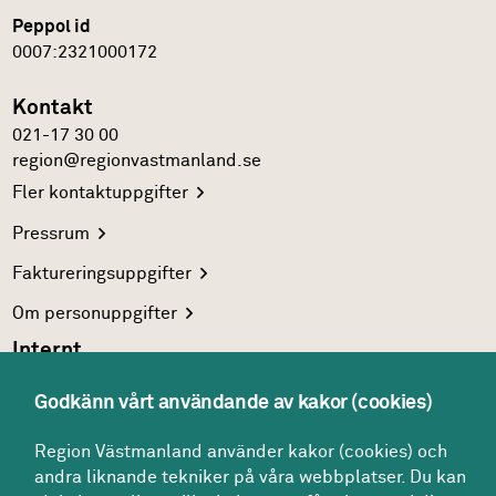
Peppol id
0007:2321000172
Kontakt
021-17 30 00
region@regionvastmanland.se
Fler
kontaktuppgifter
Pressrum
Faktureringsuppgifter
Om
personuppgifter
Internt
Region Västmanlands
intranät
Godkänn vårt användande av kakor (cookies)
För
vårdgivare
Region Västmanland använder kakor (cookies) och
Interna
system
andra liknande tekniker på våra webbplatser. Du kan