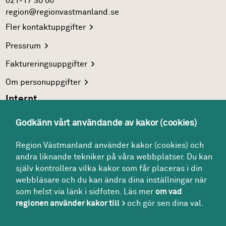
021-17 30 00
region@regionvastmanland.se
Fler
kontaktuppgifter
Pressrum
Faktureringsuppgifter
Om
personuppgifter
Internt
Region Västmanlands
intranät
Godkänn vårt användande av kakor (cookies)
För
vårdgivare
Region Västmanland använder kakor (cookies) och
Interna
system
andra liknande tekniker på våra webbplatser. Du kan
Följ oss
själv kontrollera vilka kakor som får placeras i din
Facebook
webbläsare och du kan ändra dina inställningar när
som helst via länk i sidfoten. Läs mer
om vad
Instagram
regionen använder kakor till
och gör sen dina val.