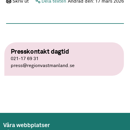
Skriv ut
Dela texten
Ändrad den:
17 mars 2026
Presskontakt dagtid
021-17 69 31
press
@regionvastmanland.se
Våra webbplatser