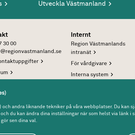
s
Utveckla Västmanland
akt
Internt
7 30 00
Region Västmanlands
n@regionvastmanland.se
intranät
ntaktuppgifter
För
vårdgivare
rum
Interna
system
reringsuppgifter
es)
rsonuppgifter
och andra liknande tekniker på våra webbplatser. Du kan sjä
och du kan ändra dina inställningar när som helst via länk i s
gör sen dina val.