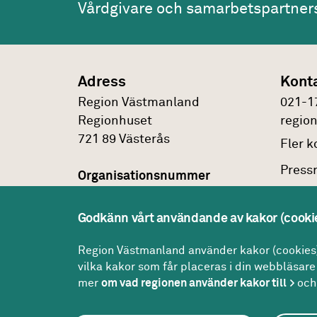
Vårdgivare och samarbetspartner
Adress
Kont
Region Västmanland
021-1
Regionhuset
regio
721 89
Västerås
Fler
ko
Press
Organisationsnummer
232100-0172
Faktu
Godkänn vårt användande av kakor (cooki
Om
pe
Peppol id
0007:2321000172
Region Västmanland använder kakor (cookies) 
vilka kakor som får placeras i din webbläsare 
mer
om vad regionen använder kakor till
och 