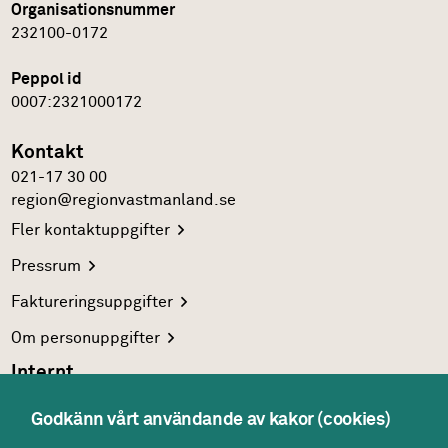
Organisationsnummer
232100-0172
Peppol id
0007:2321000172
Kontakt
021-17 30 00
region@regionvastmanland.se
Fler
kontaktuppgifter
Pressrum
Faktureringsuppgifter
Om
personuppgifter
Internt
Region Västmanlands
intranät
Godkänn vårt användande av kakor (cookies)
För
vårdgivare