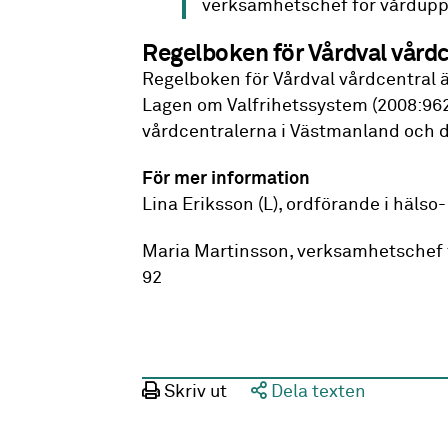
verksamhetschef för vårdupp
Regelboken för Vårdval vårdc
Regelboken för Vårdval vårdcentral ä
Lagen om Valfrihetssystem (2008:962)
vårdcentralerna i Västmanland och d
För mer information
Lina Eriksson (L), ordförande i häls
Maria Martinsson, verksamhetschef 
92
Skriv ut
Dela texten