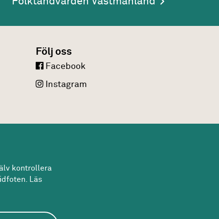
Folktandvården Västmanland
Följ oss
Facebook
Instagram
lv kontrollera
idfoten. Läs