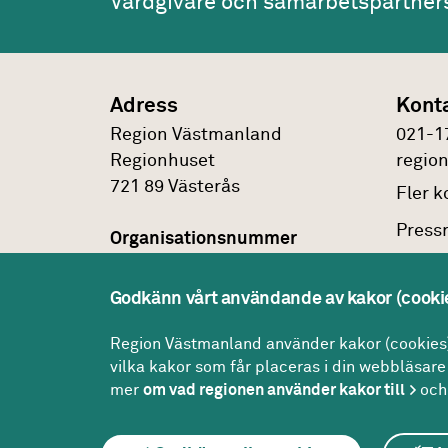
Vårdgivare och samarbetspartner
Adress
Kont
Region Västmanland
021-1
Regionhuset
regio
721 89
Västerås
Fler
ko
Press
Organisationsnummer
232100-0172
Faktu
Godkänn vårt användande av kakor (cooki
Om
pe
Peppol id
0007:2321000172
Region Västmanland använder kakor (cookies) 
vilka kakor som får placeras i din webbläsare 
mer
om vad regionen använder kakor till
och 