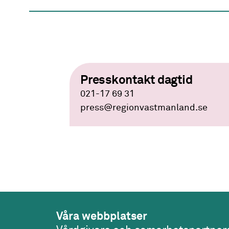
Presskontakt dagtid
021-17 69 31
press
@regionvastmanland.se
Våra webbplatser