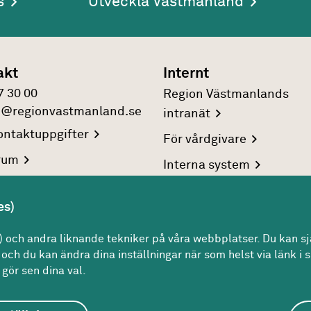
s
Utveckla Västmanland
akt
Internt
7 30 00
Region Västmanlands
n@regionvastmanland.se
intranät
ntaktuppgifter
För
vårdgivare
rum
Interna
system
reringsuppgifter
es)
rsonuppgifter
och andra liknande tekniker på våra webbplatser. Du kan sjä
och du kan ändra dina inställningar när som helst via länk i s
gör sen dina val.