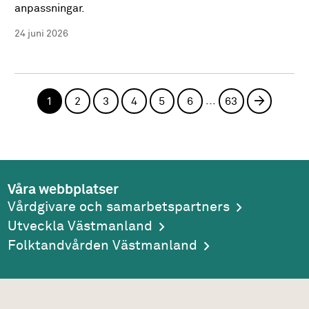
anpassningar.
24 juni 2026
...
1
2
3
4
5
6
63
Nästa si
Våra webbplatser
Vårdgivare och samarbetspartners
Utveckla Västmanland
Folktandvården Västmanland