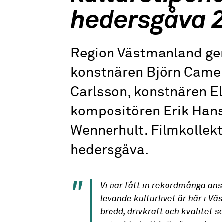
hedersgåva 
Region Västmanland ger 
konstnären Björn Camen
Carlsson, konstnären E
kompositören Erik Hans
Wennerhult. Filmkollekt
hedersgåva.
Vi har fått in rekordmånga an
levande kulturlivet är här i Vä
bredd, drivkraft och kvalitet s