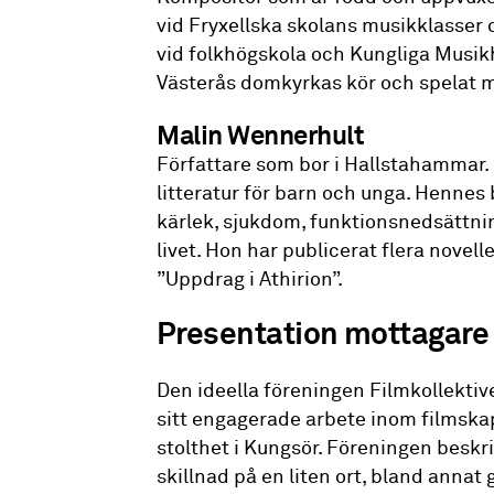
vid Fryxellska skolans musikklasser 
vid folkhögskola och Kungliga Musikh
Västerås domkyrkas kör och spelat m
Malin Wennerhult
Författare som bor i Hallstahammar
litteratur för barn och unga. Hennes
kärlek, sjukdom, funktionsnedsättning
livet. Hon har publicerat flera novell
”Uppdrag i Athirion”.
Presentation mottagare
Den ideella föreningen Filmkollektiv
sitt engagerade arbete inom filmska
stolthet i Kungsör. Föreningen beskr
skillnad på en liten ort, bland anna