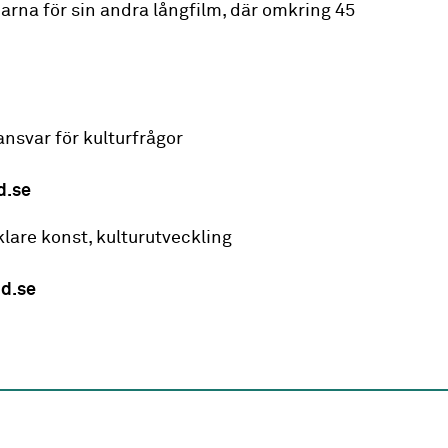
oparna för sin andra långfilm, där omkring 45
ansvar för kulturfrågor
d.se
are konst, kulturutveckling
d.se