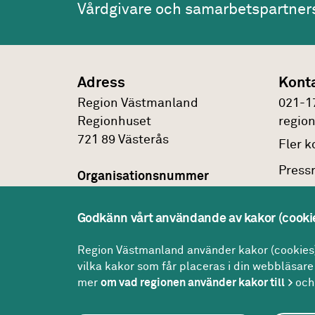
Vårdgivare och samarbetspartner
Adress
Kont
Region Västmanland
021-1
Regionhuset
regio
721 89
Västerås
Fler
ko
Press
Organisationsnummer
232100-0172
Faktu
Godkänn vårt användande av kakor (cooki
Om
pe
Peppol id
0007:2321000172
Region Västmanland använder kakor (cookies) 
vilka kakor som får placeras i din webbläsare 
mer
om vad regionen använder kakor till
och 