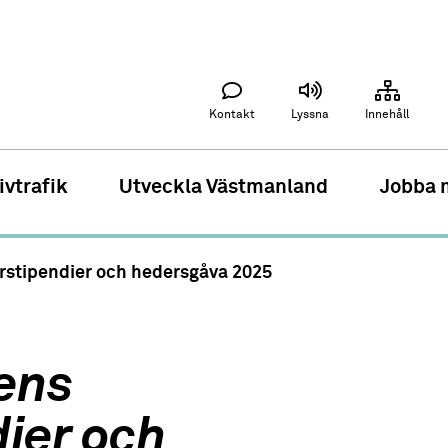
Kontakt
Lyssna
Innehåll
ivtrafik
Utveckla Västmanland
Jobba 
urstipendier och hedersgåva 2025
nens
dier och