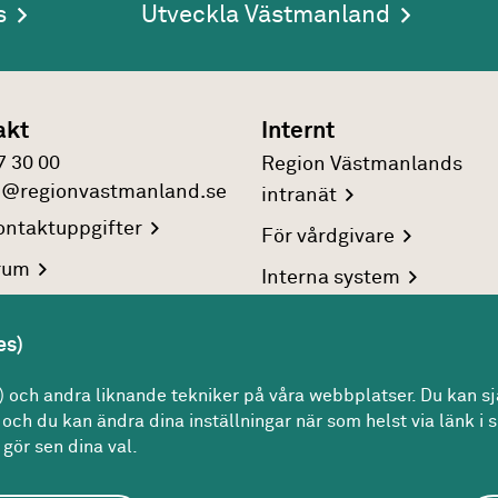
s
Utveckla Västmanland
akt
Internt
7 30 00
Region Västmanlands
n@regionvastmanland.se
intranät
ntaktuppgifter
För
vårdgivare
rum
Interna
system
reringsuppgifter
es)
rsonuppgifter
och andra liknande tekniker på våra webbplatser. Du kan sjä
och du kan ändra dina inställningar när som helst via länk i s
gör sen dina val.