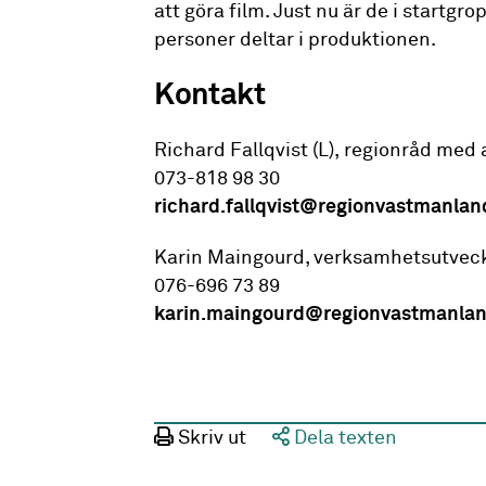
att göra film. Just nu är de i startgr
personer deltar i produktionen.
Kontakt
Richard Fallqvist (L), regionråd med 
073-818 98 30
richard.fallqvist@regionvastmanlan
Karin Maingourd, verksamhetsutveckl
076-696 73 89
karin.maingourd@regionvastmanlan
Skriv ut
Dela texten