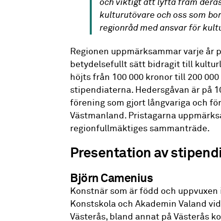
och viktigt att lyfta fram der
kulturutövare och oss som bor 
regionråd med ansvar för kult
Regionen uppmärksammar varje år pe
betydelsefullt sätt bidragit till kultu
höjts från 100 000 kronor till 200 00
stipendiaterna. Hedersgåvan är på 10
förening som gjort långvariga och fört
Västmanland. Pristagarna uppmärk
regionfullmäktiges sammanträde.
Presentation av stipend
Björn Camenius
Konstnär som är född och uppvuxen i
Konstskola och Akademin Valand vid G
Västerås, bland annat på Västerås 