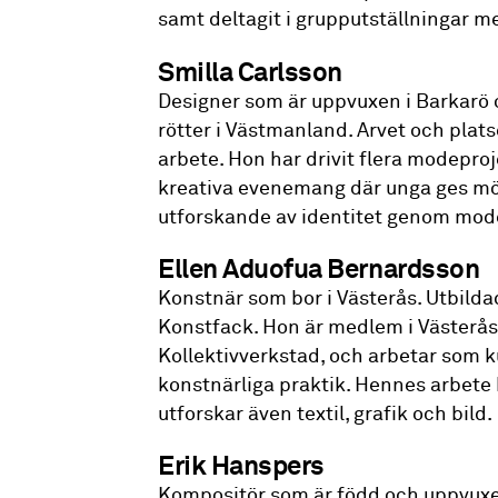
samt deltagit i grupputställningar m
Smilla Carlsson
Designer som är uppvuxen i Barkarö o
rötter i Västmanland. Arvet och plats
arbete. Hon har drivit flera modepro
kreativa evenemang där unga ges mö
utforskande av identitet genom mod
Ellen Aduofua Bernardsson
Konstnär som bor i Västerås. Utbilda
Konstfack. Hon är medlem i Västerå
Kollektivverkstad, och arbetar som k
konstnärliga praktik. Hennes arbete
utforskar även textil, grafik och bild.
Erik Hanspers
Kompositör som är född och uppvuxen