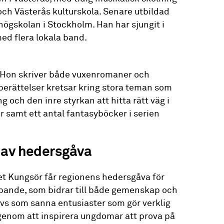
och Västerås kulturskola. Senare utbildad
ögskolan i Stockholm. Han har sjungit i
ed flera lokala band.
. Hon skriver både vuxenromaner och
 berättelser kretsar kring stora teman som
 och den inre styrkan att hitta rätt väg i
er samt ett antal fantasyböcker i serien
 av hedersgåva
et Kungsör får regionens hedersgåva för
pande, som bidrar till både gemenskap och
ivs som sanna entusiaster som gör verklig
t genom att inspirera ungdomar att prova på