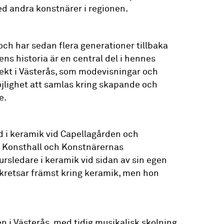
ed andra konstnärer i regionen.
ch har sedan flera generationer tillbaka
ens historia är en central del i hennes
jekt i Västerås, som modevisningar och
jlighet att samlas kring skapande och
e.
d i keramik vid Capellagården och
s Konsthall och Konstnärernas
ursledare i keramik vid sidan av sin egen
 kretsar främst kring keramik, men hon
 i Västerås, med tidig musikalisk skolning