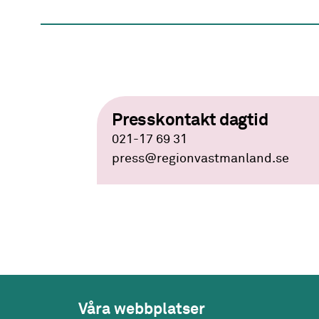
Presskontakt dagtid
021-17 69 31
press
@regionvastmanland.se
Våra webbplatser