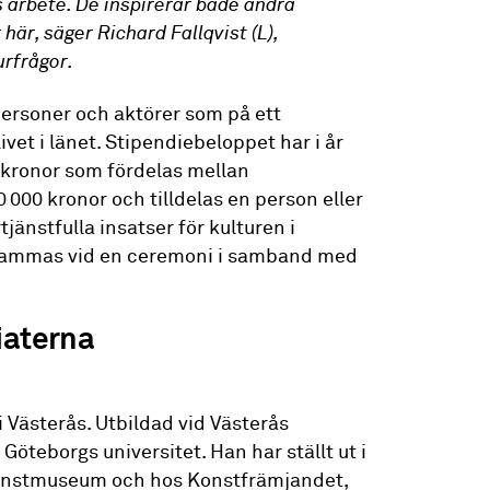
as arbete. De inspirerar både andra
här, säger Richard Fallqvist (L),
urfrågor.
rsoner och aktörer som på ett
rlivet i länet. Stipendiebeloppet har i år
0 kronor som fördelas mellan
 000 kronor och tilldelas en person eller
jänstfulla insatser för kulturen i
sammas vid en ceremoni i samband med
iaterna
 Västerås. Utbildad vid Västerås
öteborgs universitet. Han har ställt ut i
konstmuseum och hos Konstfrämjandet,