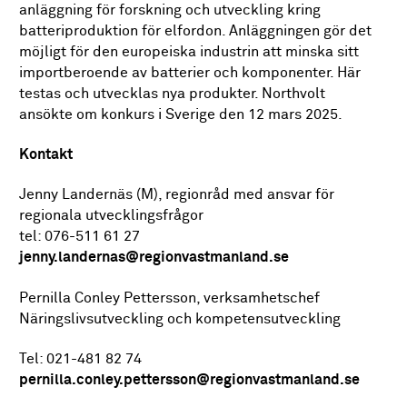
anläggning för forskning och utveckling kring
batteriproduktion
för elfordon
. Anläggningen gör det
möjligt för den europeiska industrin att minska sitt
importberoende av batterier och komponenter. Här
testas och utvecklas nya produkter.
Northvolt
ansökte om konkurs i Sverige den 12 mars 2025.
Kontakt
Jenny
Landernäs
(M), regionråd med ansvar för
regionala utvecklingsfrågor
tel:
076-511 61 27
jenny.landernas@regionvastmanland.se
Pernilla
Conley
Pettersson
,
v
erksamhetschef
Näringslivsutveckling
och
k
ompetensutveckling
Tel: 021-
481 82 74
pernilla.conley.pettersson@regionvastmanland.se