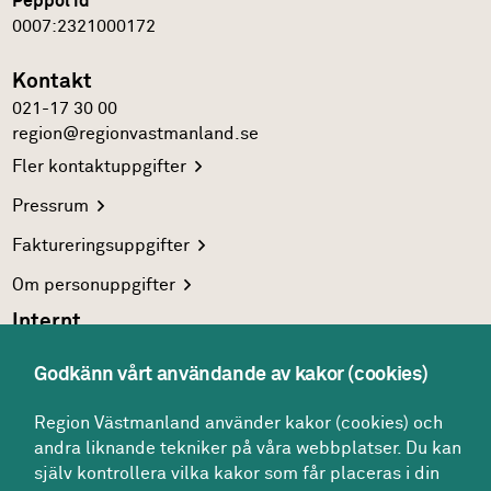
Peppol id
0007:2321000172
Kontakt
021-17 30 00
region@regionvastmanland.se
Fler
kontaktuppgifter
Pressrum
Faktureringsuppgifter
Om
personuppgifter
Internt
Region Västmanlands
intranät
Godkänn vårt användande av kakor (cookies)
För
vårdgivare
Region Västmanland använder kakor (cookies) och
Interna
system
andra liknande tekniker på våra webbplatser. Du kan
Följ oss
själv kontrollera vilka kakor som får placeras i din