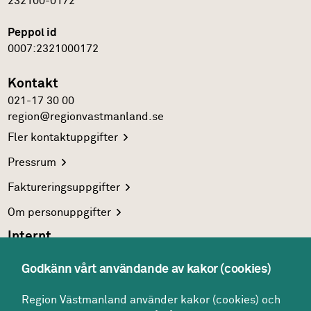
232100-0172
Peppol id
0007:2321000172
Kontakt
021-17 30 00
region@regionvastmanland.se
Fler
kontaktuppgifter
Pressrum
Faktureringsuppgifter
Om
personuppgifter
Internt
Region Västmanlands
intranät
Godkänn vårt användande av kakor (cookies)
För
vårdgivare
Region Västmanland använder kakor (cookies) och
Interna
system