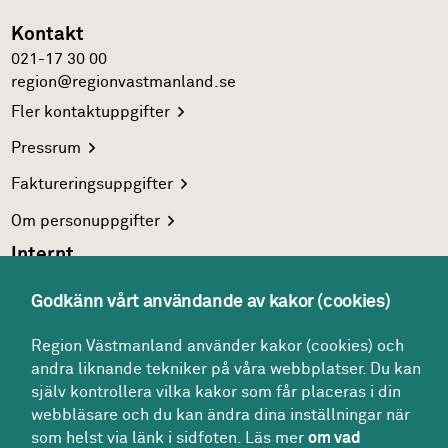
Kontakt
021-17 30 00
region@regionvastmanland.se
Fler
kontaktuppgifter
Pressrum
Faktureringsuppgifter
Om
personuppgifter
Internt
Region Västmanlands
intranät
Godkänn vårt användande av kakor (cookies)
För
vårdgivare
Region Västmanland använder kakor (cookies) och
Interna
system
andra liknande tekniker på våra webbplatser. Du kan
Följ oss
själv kontrollera vilka kakor som får placeras i din
Facebook
webbläsare och du kan ändra dina inställningar när
som helst via länk i sidfoten. Läs mer
om vad