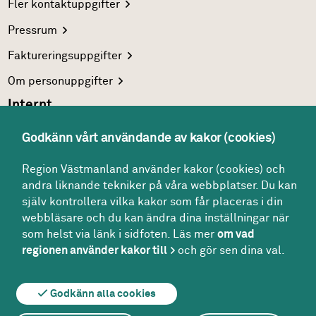
Fler
kontaktuppgifter
Pressrum
Faktureringsuppgifter
Om
personuppgifter
Internt
Region Västmanlands
intranät
Godkänn vårt användande av kakor (cookies)
För
vårdgivare
Region Västmanland använder kakor (cookies) och
Interna
system
andra liknande tekniker på våra webbplatser. Du kan
Följ oss
själv kontrollera vilka kakor som får placeras i din
Facebook
webbläsare och du kan ändra dina inställningar när
som helst via länk i sidfoten. Läs mer
om vad
Instagram
regionen använder kakor till
och gör sen dina val.
Godkänn alla cookies
Om webbplatsen
Om kakor