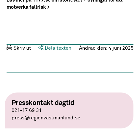
Läs mer på 1177.se om stoltestet + övningar för att
motverka fallrisk
Skriv ut
Dela texten
Ändrad den:
4 juni 2025
Presskontakt dagtid
021-17 69 31
press
@regionvastmanland.se