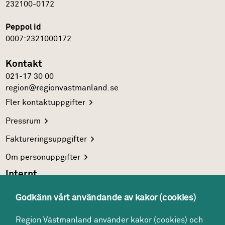
232100-0172
Peppol id
0007:2321000172
Kontakt
021-17 30 00
region@regionvastmanland.se
Fler
kontaktuppgifter
Pressrum
Faktureringsuppgifter
Om
personuppgifter
Internt
Region Västmanlands
intranät
Godkänn vårt användande av kakor (cookies)
För
vårdgivare
Region Västmanland använder kakor (cookies) och
Interna
system