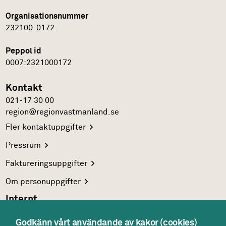
Organisationsnummer
232100-0172
Peppol id
0007:2321000172
Kontakt
021-17 30 00
region@regionvastmanland.se
Fler
kontaktuppgifter
Pressrum
Faktureringsuppgifter
Om
personuppgifter
Internt
Region Västmanlands
intranät
Godkänn vårt användande av kakor (cookies)