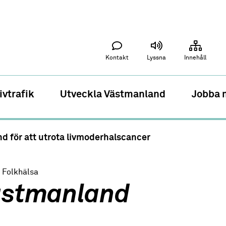
Kontakt
Lyssna
Innehåll
ivtrafik
Utveckla Västmanland
Jobba 
d för att utrota livmoderhalscancer
| Folkhälsa
Västmanland