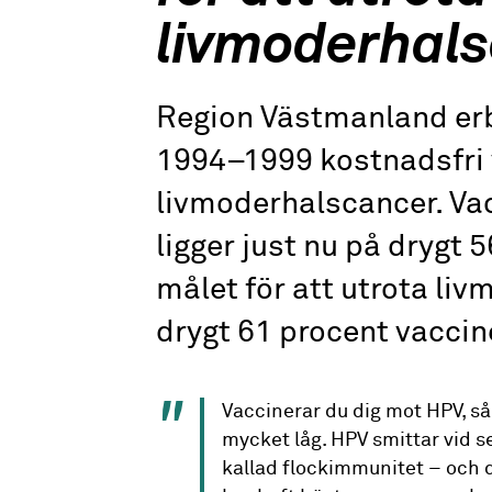
livmoderhal
Region Västmanland erb
1994–1999 kostnadsfri 
livmoderhalscancer. Vac
ligger just nu på drygt 
målet för att utrota li
drygt 61 procent vaccin
Vaccinerar du dig mot HPV, så
mycket låg. HPV smittar vid sex
kallad flockimmunitet – och 