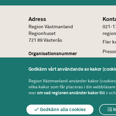
Adress
Kont
Region Västmanland
021-1
Regionhuset
regio
721 89
Västerås
Fler
ko
Press
Organisationsnummer
232100-0172
Faktu
Godkänn vårt användande av kakor (cooki
Om
pe
Peppol id
0007:2321000172
Region Västmanland använder kakor (cookies) 
vilka kakor som får placeras i din webbläsare 
mer
om vad regionen använder kakor till
och 
Godkänn alla cookies
I
Om we