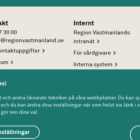
akt
Internt
7 30 00
Region Västmanlands
n@regionvastmanland.se
intranät
ntaktuppgifter
För
vårdgivare
rum
Interna
system
reringsuppgifter
es)
rsonuppgifter
och andra liknande tekniker på våra webbplatser. Du kan sjä
och du kan ändra dina inställningar när som helst via länk i s
gör sen dina val.
nställningar
bbplatsen
Om kakor
Om tillgänglighet på webbpl