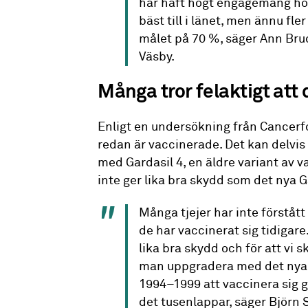
har haft högt engagemang hos
bäst till i länet, men ännu fle
målet på 70 %, säger Ann Bru
Väsby.
Många tror felaktigt att 
Enligt en undersökning från Cancerf
redan är vaccinerade. Det kan delvis 
med Gardasil 4, en äldre variant av 
inte ger lika bra skydd som det nya G
Många tjejer har inte förståt
de har vaccinerat sig tidigare
lika bra skydd och för att vi
man uppgradera med det nya 
1994–1999 att vaccinera sig gr
det tusenlappar, säger Björn 