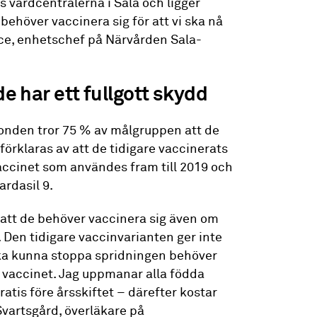
 vårdcentralerna i Sala och ligger
r behöver vaccinera sig för att vi ska nå
ce, enhetschef på Närvården Sala-
de har ett fullgott skydd
onden tror 75 % av målgruppen att de
förklaras av att de tidigare vaccinerats
vaccinet som användes fram till 2019 och
ardasil 9.
t att de behöver vaccinera sig även om
. Den tidigare vaccinvarianten ger inte
 ska kunna stoppa spridningen behöver
vaccinet. Jag uppmanar alla födda
atis före årsskiftet – därefter kostar
Svartsgård, överläkare på